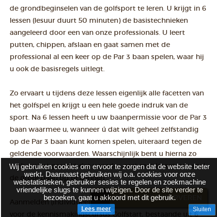
de grondbeginselen van de golfsport te leren. U krijgt in 6
lessen (lesuur duurt 50 minuten) de basistechnieken
aangeleerd door een van onze professionals. U leert
putten, chippen, afslaan en gaat samen met de
professional al een keer op de Par 3 baan spelen, waar hij
u ook de basisregels uitlegt.
Zo ervaart u tijdens deze lessen eigenlijk alle facetten van
het golfspel en krijgt u een hele goede indruk van de
sport. Na 6 lessen heeft u uw baanpermissie voor de Par 3
baan waarmee u, wanneer ú dat wilt geheel zelfstandig
op de Par 3 baan kunt komen spelen, uiteraard tegen de
geldende voorwaarden. Waarschijnlijk bent u hierna zo
enthousiast geraakt dat u verder gaat met lessen om snel
Wij gebruiken cookies om ervoor te zorgen dat de website beter
werkt. Daarnaast gebruiken wij o.a. cookies voor onze
de grote baan op te kunnen.
webstatistieken, gebruiker sesies te regelen en zoekmachine
vriendelijke slugs te kunnen wijzigen. Door de site verder te
bezoeken, gaat u akkoord met dit gebruik.
BRASSERIE RESERVEREN
Aanmelden (individueel of met meer geïnteresseerden)
Lees meer
Sluiten
voor de kennismakingscursus Golfstart, bestaande uit 6