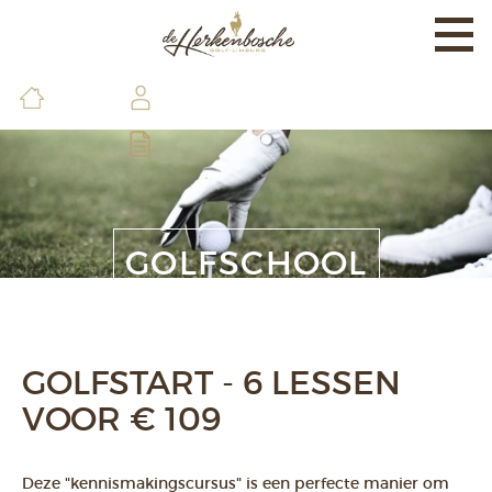
Togg
navi
EXPERIENCE
BANEN & LAND
BRASSERIE & FACILITEITEN
DE GOLFSCHOOL
GOLFSCHOOL
LEDEN & GASTEN
CONTACT & INFO
GOLFSTART - 6 LESSEN
VOOR € 109
Deze "kennismakingscursus" is een perfecte manier om