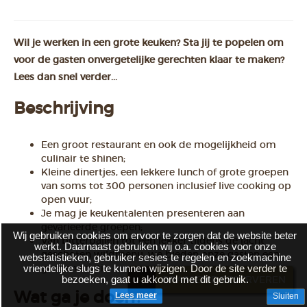
Wil je werken in een grote keuken? Sta jij te popelen om
voor de gasten onvergetelijke gerechten klaar te maken?
Lees dan snel verder...
Beschrijving
Een groot restaurant en ook de mogelijkheid om
culinair te shinen;
Kleine dinertjes, een lekkere lunch of grote groepen
van soms tot 300 personen inclusief live cooking op
open vuur;
Je mag je keukentalenten presenteren aan
gevarieerde groepen;
Wij gebruiken cookies om ervoor te zorgen dat de website beter
Van bitterballen tot een lekker tijdens de jacht
werkt. Daarnaast gebruiken wij o.a. cookies voor onze
geschoten wildmenu, we bieden onze gasten een
webstatistieken, gebruiker sesies te regelen en zoekmachine
goede variatie.
vriendelijke slugs te kunnen wijzigen. Door de site verder te
bezoeken, gaat u akkoord met dit gebruik.
BRASSERIE RESERVEREN
Wat ga je doen?
Lees meer
Sluiten