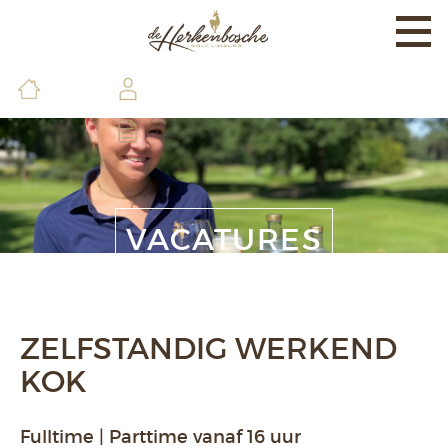
Togg
navi
EXPERIENCE
BANEN & LAND
BRASSERIE & FACILITEITEN
DE GOLFSCHOOL
VACATURES
LEDEN & GASTEN
CONTACT & INFO
ZELFSTANDIG WERKEND
KOK
Fulltime | Parttime vanaf 16 uur